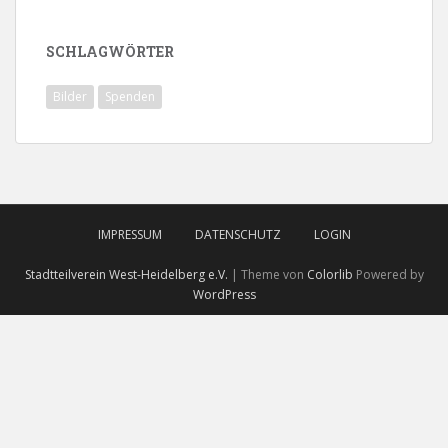
SCHLAGWÖRTER
Bilder
Spenden
IMPRESSUM
DATENSCHUTZ
LOGIN
Stadtteilverein West-Heidelberg e.V.
| Theme von
Colorlib
Powered by
WordPress