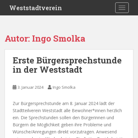
S
Weststadtverein
TOGGLE
k
i
p
t
Autor:
Ingo Smolka
o
m
a
Erste Bürgersprechstunde
i
in der Weststadt
n
c
o
3. Januar 2024
Ingo Smolka
n
t
e
Zur Bürgersprechstunde am 8. Januar 2024 lädt der
n
Stadtteilverein Weststadt alle Bewohner*innen herzlich
t
ein. Die Sprechstunden sollen den Bürgerinnen und
Bürgern die Möglichkeit geben ihre Probleme und
Wünsche/Anregungen direkt vorzutragen. Anwesend