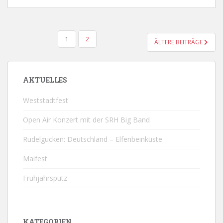
SEITENNUMMERIERUNG
1
2
ÄLTERE BEITRÄGE
DER
BEITRÄGE
AKTUELLES
Weststadtfest
Open Air Konzert mit der SRH Big Band
Rudelgucken: Deutschland – Elfenbeinküste
Maifest
Frühjahrsputz
KATEGORIEN