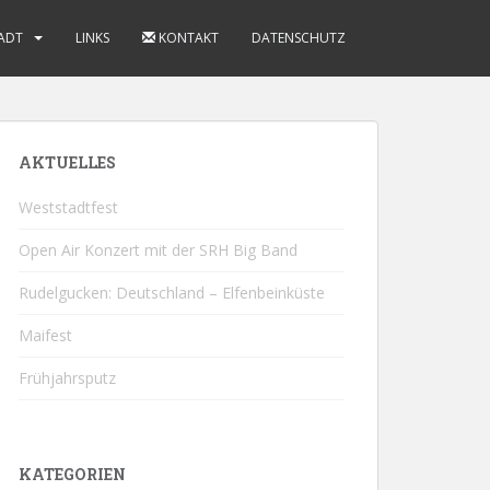
ADT
LINKS
KONTAKT
DATENSCHUTZ
AKTUELLES
Weststadtfest
Open Air Konzert mit der SRH Big Band
Rudelgucken: Deutschland – Elfenbeinküste
Maifest
Frühjahrsputz
KATEGORIEN