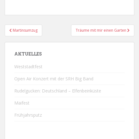
Beitragsnavigation
Martinsumzug
Träume mit mir einen Garten
AKTUELLES
Weststadtfest
Open Air Konzert mit der SRH Big Band
Rudelgucken: Deutschland – Elfenbeinküste
Maifest
Frühjahrsputz