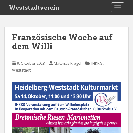
S
Weststadtverein
TOGGLE
k
i
p
t
Französische Woche auf
o
dem Willi
m
a
i
,
9. Oktober 2023
Matthias Riegel
IHKKG
n
Weststadt
c
o
n
t
e
n
t