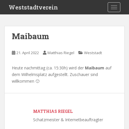
S
Weststadtverein
TOGGLE
k
i
p
t
Maibaum
o
m
a
21. April 2022
Matthias Riegel
Weststadt
i
n
Heute nachmittag (ca. 15:30h) wird der
Maibaum
auf
c
dem Wilhelmsplatz aufgestellt. Zuschauer sind
o
willkommen 🙂
n
t
e
n
t
MATTHIAS RIEGEL
Schatzmeister & Internetbeauftragter