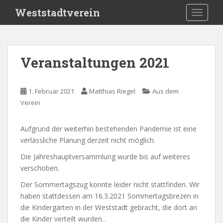
S
Weststadtverein
TOGGLE
k
i
p
t
Veranstaltungen 2021
o
m
a
1. Februar 2021
Matthias Riegel
Aus dem
i
Verein
n
c
Aufgrund der weiterhin bestehenden Pandemie ist eine
o
verlässliche Planung derzeit nicht möglich.
n
t
Die Jahreshauptversammlung wurde bis auf weiteres
e
verschoben.
n
Der Sommertagszug konnte leider nicht stattfinden. Wir
t
haben stattdessen am 16.3.2021 Sommertagsbrezen in
die Kindergärten in der Weststadt gebracht, die dort an
die Kinder verteilt wurden..