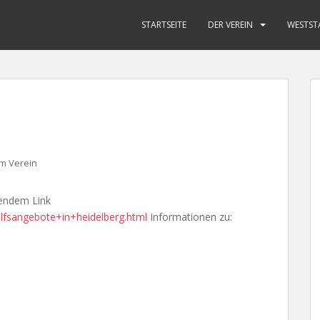
STARTSEITE
DER VEREIN
WESTST
m Verein
gendem Link
ilfsangebote+in+heidelberg.html
Informationen zu: