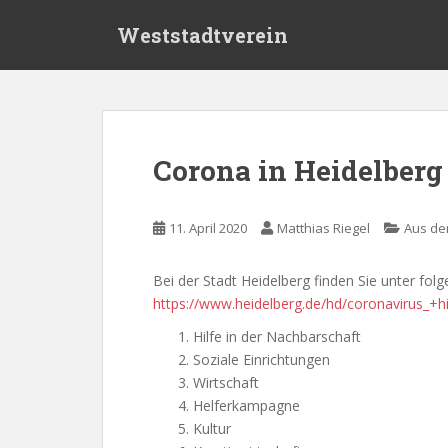
S
Weststadtverein
k
i
p
t
o
m
Corona in Heidelberg
a
i
n
11. April 2020
Matthias Riegel
Aus de
c
o
Bei der Stadt Heidelberg finden Sie unter fol
n
https://www.heidelberg.de/hd/coronavirus_+h
t
e
Hilfe in der Nachbarschaft
n
Soziale Einrichtungen
t
Wirtschaft
Helferkampagne
Kultur