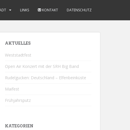
ADT
LINKS
KONTAKT
DATENSCHUTZ
AKTUELLES
Weststadtfest
Open Air Konzert mit der SRH Big Band
Rudelgucken: Deutschland – Elfenbeinküste
Maifest
Frühjahrsputz
KATEGORIEN