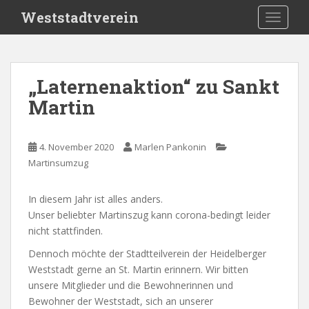
S
Weststadtverein
TOGGLE
k
i
p
t
„Laternenaktion“ zu Sankt
o
Martin
m
a
i
4. November 2020
Marlen Pankonin
n
Martinsumzug
c
o
n
In diesem Jahr ist alles anders.
t
Unser beliebter Martinszug kann corona-bedingt leider
e
nicht stattfinden.
n
Dennoch möchte der Stadtteilverein der Heidelberger
t
Weststadt gerne an St. Martin erinnern. Wir bitten
unsere Mitglieder und die Bewohnerinnen und
Bewohner der Weststadt, sich an unserer