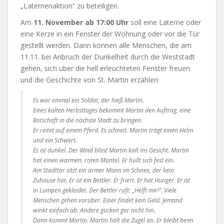
„Laternenaktion“ zu beteiligen.
Am
11. November ab 17:00 Uhr
soll eine Laterne oder
eine Kerze in ein Fenster der Wohnung oder vor die Tür
gestellt werden. Dann können alle Menschen, die am
11.11. bei Anbruch der Dunkelheit durch die Weststadt
gehen, sich über die hell erleuchteten Fenster freuen
und die Geschichte von St. Martin erzählen:
Es war einmal ein Soldat, der hieß Martin.
Eines kalten Herbsttages bekommt Martin den Auftrag, eine
Botschaft in die nächste Stadt zu bringen.
Er reitet auf einem Pferd. Es schneit. Martin trägt einen Helm
und ein Schwert.
Es ist dunkel. Der Wind bläst Martin kalt ins Gesicht. Martin
hat einen warmen, roten Mantel. Er hüllt sich fest ein.
Am Stadttor sitzt ein armer Mann im Schnee, der kein
Zuhause hat. Er ist ein Bettler. Er friert. Er hat Hunger. Er ist
in Lumpen gekleidet. Der Bettler ruft: „Helft mir!“. Viele
Menschen gehen vorüber. Einer findet kein Geld. Jemand
winkt einfach ab. Andere gucken gar nicht hin.
Dann kommt Martin. Martin hält die Zügel an. Er bleibt beim